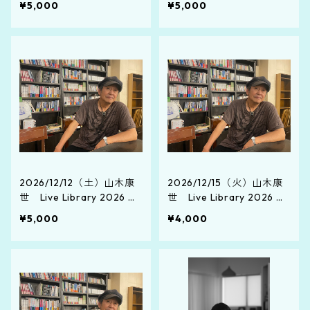
¥5,000
¥5,000
日お渡し）
as～（那覇・桜坂劇場）
2026/12/12（土）山木康
2026/12/15（火）山木康
世 Live Library 2026 ～
世 Live Library 2026 ～
沖縄師走冬銀河★島のXm
沖縄師走冬銀河★島のXm
¥5,000
¥4,000
as～（コザ・Crossover
as～（うるま・ライブス
Cafe 614）
ポット Ee）