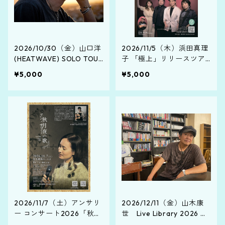
2026/10/30（金）山口洋
2026/11/5（木）浜田真理
(HEATWAVE) SOLO TOUR
子 「極上」リリースツア
2026 "Mr.OUTSIDE"
ー「極上参上！」（手数料
¥5,000
¥5,000
無料 | 当日お渡し）
2026/11/7（土）アンサリ
2026/12/11（金）山木康
ー コンサート2026「秋月
世 Live Library 2026 ～
夜の歌」（手数料無料 | 当
沖縄師走冬銀河★島のXm