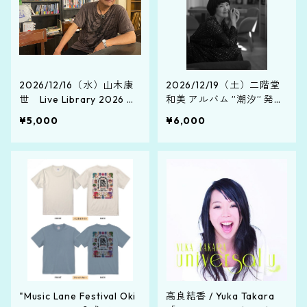
2026/12/16（水）山木康
2026/12/19（土）二階堂
世 Live Library 2026 ～
和美 アルバム ”潮汐” 発売
沖縄師走冬銀河★島のXm
記念ワンマンライブツアー
¥5,000
¥6,000
as～（那覇・SOUND
【一般チケット】
M'S）
"Music Lane Festival Oki
高良結香 / Yuka Takara