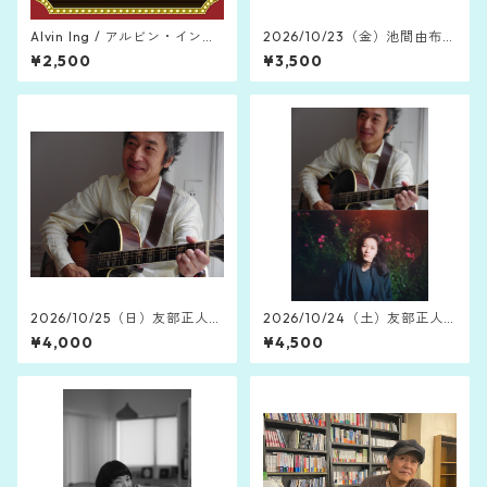
Alvin Ing / アルビン・イン
2026/10/23（金）池間由布子
「Broadway Is Still Calling」
ライブ 2026
¥2,500
¥3,500
(2020)
2026/10/25（日）友部正人
2026/10/24（土）友部正人 ×
ニューアルバム「長い旅」発
池間由布子 ライブ 2026 "音
¥4,000
¥4,500
売記念ソロライブ
の先にある静けさに"２