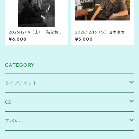
2026/12/19（土）二階堂和美
2026/12/16（水）山木康世
アルバム ”潮汐” 発売記念ワン
Live Library 2026 ～沖縄師
¥6,000
¥5,000
マンライブツアー【一般チケ
走冬銀河★島のXmas～（那
ット】
覇・SOUND M'S）
CATEGORY
ライブチケット
Music Lane Festival Okinawa
CD
Yuka Takara 20th Anniversary
高良結香 / Yuka Takara
アパレル