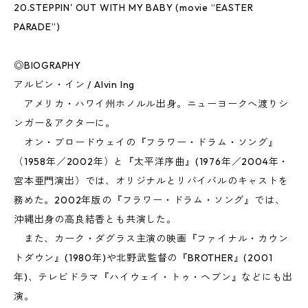
20.STEPPIN' OUT WITH MY BABY (movie “EASTER
PARADE”)
◎BIOGRAPHY
アルビン・イン / Alvin Ing
アメリカ・ハワイ州ホノルル出身。ニューヨークへ渡りシ
ンガー＆アクターに。
オン・ブロードウェイの『フラワー・ドラム・ソング』
（1958年／2002年）と『太平洋序曲』(1976年／2004年・
宮本亜門演出）では、オリジナルとリバイバルのキャストを
務めた。2002年版の『フラワー・ドラム・ソング』では、
沖縄出身の高良結香とも共演した。
また、カーク・ダグラス主演の映画『ファイナル・カウン
トダウン』(1980年)や北野武監督の『BROTHER』(2001
年)、テレビドラマ『ハイウェイ・トゥ・ヘブン』などにも出
演。