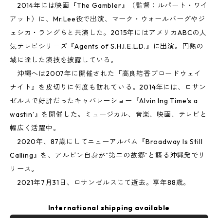
2014年には映画『The Gambler』（監督：ルパート・ワイ
アット）に、Mr.Lee役で出演、マーク・ウォールバーグやジ
ェシカ・ラングらと共演した。2015年にはアメリカABCの人
気テレビシリーズ『Agents of S.H.I.E.L.D.』に出演。円熟の
域に達した演技を披露している。
沖縄へは2007年に開催された『高良結香ブロードウェイ
ナイト』を皮切りに何度も訪れている。2014年には、ロサン
ゼルスで好評だったキャバレーショー『Alvin Ing Time’s a
wastin’』を開催した。ミュージカル、音楽、映画、テレビと
幅広く活躍中。
2020年、87歳にしてニューアルバム『Broadway Is Still
Calling』を、アルビン自身が”第二の故郷”と語る沖縄発でリ
リース。
2021年7月31日、ロサンゼルスにて逝去。享年88歳。
International shipping available