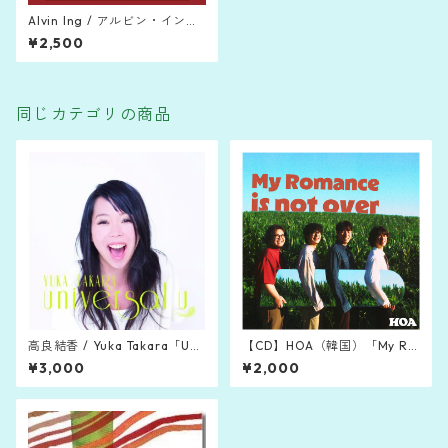
Alvin Ing / アルビン・イン
「Broadway Is Still Calling」
¥2,500
(2020)
同じカテゴリの商品
高良結香 / Yuka Takara「Uni
【CD】HOA（韓国）「My Ro
versal U」(2011)
mance is not over」
¥3,000
¥2,000