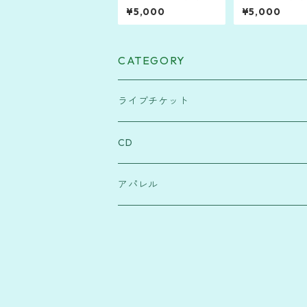
口洋 (HEATWAVE) SO
サリー コンサート202
¥5,000
¥5,000
LO TOUR 2026 "Mr.O
6「秋月夜の歌
UTSIDE"
数料無料 | 当日
し）
CATEGORY
ライブチケット
Music Lane Festival Okinawa
CD
Yuka Takara 20th Anniversary
高良結香 / Yuka Takara
アパレル
Inspiration Okinawa 2026
Tシャツ