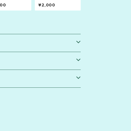
 ニューアルバム
「My Romance is not
000
¥2,000
い旅」発売記念ソ
over」
イブ