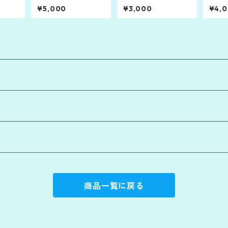
康世 Live Library 2
a「Universal U」(201
部正人
¥5,000
¥3,000
¥4,
」（手
026 ～沖縄師走冬銀河
1)
「長
お渡
★島のXmas～（那
ロラ
覇・桜坂劇場）
商品一覧に戻る