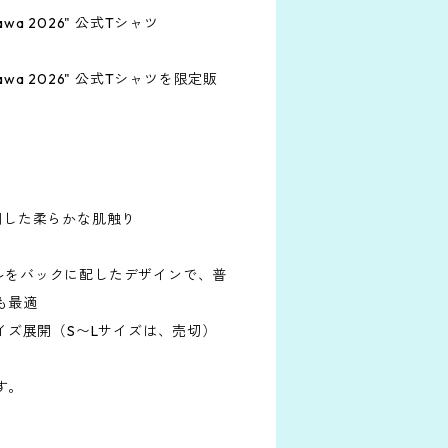
kinawa 2026" 公式Tシャツ
 Okinawa 2026" 公式Tシャツを限定販
使用した柔らかな肌触り
アルをバックに配したデザインで、普
も最適
サイズ展開（S〜Lサイズは、売切）
す。