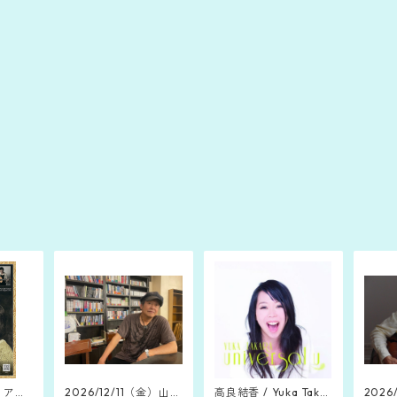
土）アン
2026/12/11（金）山木
高良結香 / Yuka Takar
2026