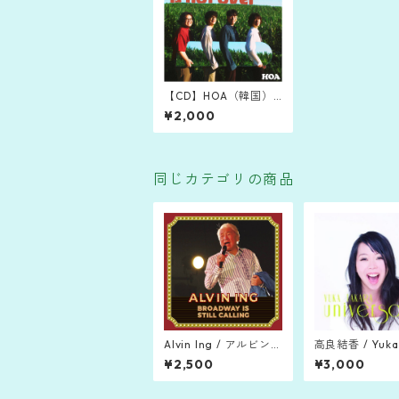
【CD】HOA（韓国）
「My Romance is not
¥2,000
over」
同じカテゴリの商品
Alvin Ing / アルビン・
高良結香 / Yuka 
イン「Broadway Is St
a「Universal 
¥2,500
¥3,000
ill Calling」(2020)
1)