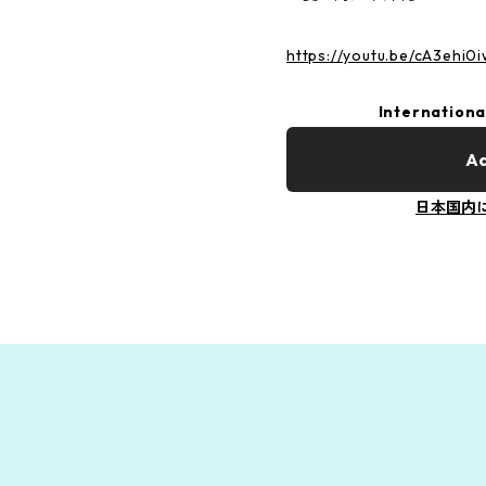
https://youtu.be/cA3ehi
Internationa
Ad
日本国内