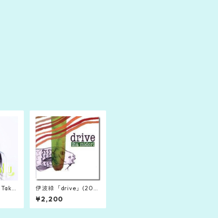
Takar
伊波緑「drive」(200
U」(201
0)
¥2,200