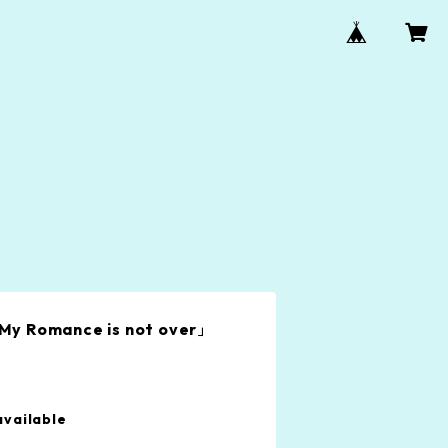
omance is not over」
available