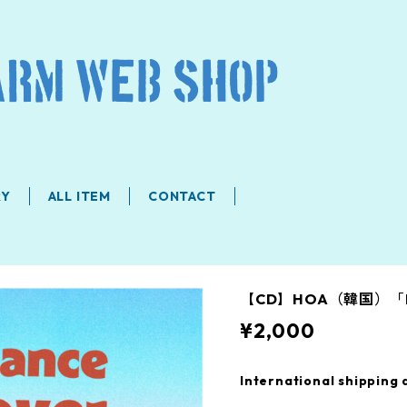
RY
ALL ITEM
CONTACT
【CD】HOA（韓国）「My R
¥2,000
International shipping 