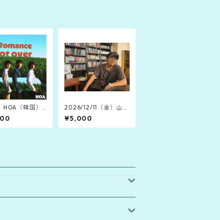
】HOA（韓国）
2026/12/11（金）山木
omance is not
康世 Live Library 2
000
¥5,000
」
026 ～沖縄師走冬銀河
★島のXmas～（那
覇・桜坂劇場）