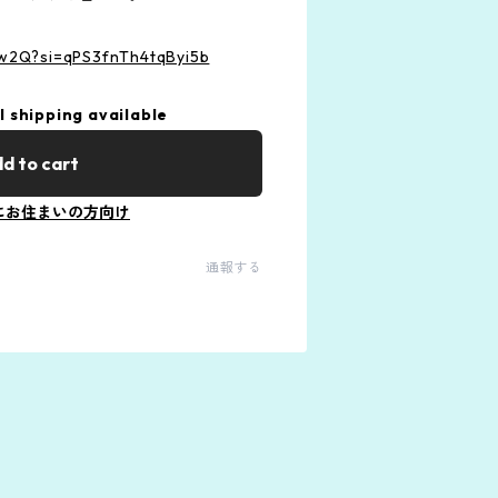
0iw2Q?si=qPS3fnTh4tqByi5b
l shipping available
d to cart
にお住まいの方向け
通報する