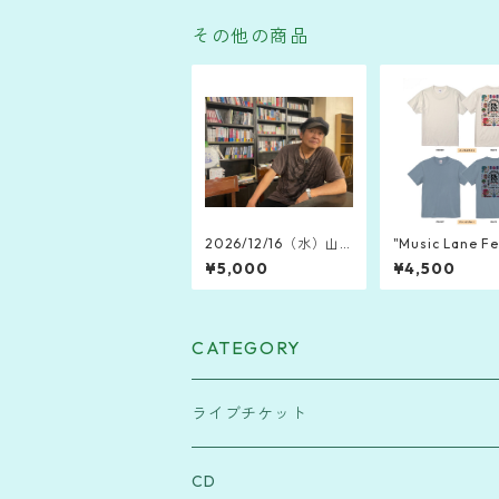
その他の商品
2026/12/16（水）山
"Music Lane Fe
木康世 Live Library
Okinawa 2026
¥5,000
¥4,500
2026 ～沖縄師走冬銀
Tシャツ
河★島のXmas～（那
覇・SOUND M'S）
CATEGORY
ライブチケット
Music Lane Festival Okinawa
CD