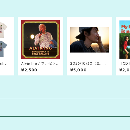
stival
Alvin Ing / アルビン・
2026/10/30（金）山
【CD
" 公式
イン「Broadway Is St
口洋 (HEATWAVE) SO
「My R
¥2,500
¥5,000
¥2,
ill Calling」(2020)
LO TOUR 2026 "Mr.O
over
UTSIDE"