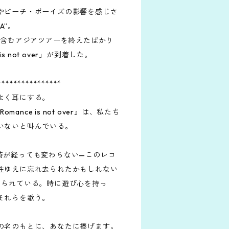
やビーチ・ボーイズの影響を感じさ
A”。
を含むアジアツアーを終えたばかり
is not over」が到着した。
****************
よく耳にする。
mance is not over』は、私たち
いないと叫んでいる。
時が経っても変わらない—このレコ
性ゆえに忘れ去られたかもしれない
められている。時に遊び心を持っ
それらを歌う。
の名のもとに、あなたに捧げます。