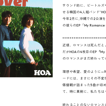
サウンド的に、ビートルズ
せる韓国の4人組バンド”HO
今年2月に,沖縄での2公演
の彼らのEP「My Romance 
***********************
近頃、ロマンスは死んだと
だがHOAの4枚目のEP『My Ro
のロマンスがまだ終わって
理想や希望、愛のように—
ードには、まさにその不変
価値観が詰まった5曲が収
て、時に真剣に、私たちは
終わることのないロマンス